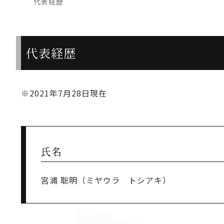
代表経歴
代表経歴
※2021年7月28日現在
氏名
宮浦 聡明（ミヤウラ トシアキ）